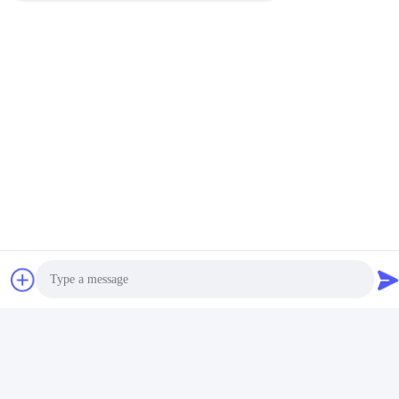
Les Étiquettes:
Machine D'extrusion De Feuille De Mousse PS
Photo