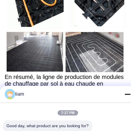
En résumé, la ligne de production de modules
de chauffage par sol à eau chaude en
plastique représente un progrès technologique
liam
dans la fabrication de modules de
chauffage,offrant à la fois la qualité et la
personnalisation pour répondre aux diverses
7:27 PM
exigences des clients de l'industrie.
Good day, what product are you looking for?