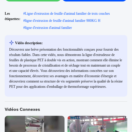
Les
#
Ligne d'extrusion de feuille d'animal familier de trois couches
étiquettes:
#
ligne d'extrusion de feuille d'animal familier 900KG H
#
ligne d'extrusion d'animal familier
Vidéo description:
Découvrez une brève présentation des fonctionnalités conçues pour fournir des
résultats fiables. Dans cette vidéo, nous démontrons la ligne d'extrudeuse de
feuilles de plastique PET à double vis en action, montrant comment elle élimine le
besoin de processus de cristallisation et de séchage tout en maintenant un couple
et une capacité élevés. Vous découvrirez des informations concrètes sur son
fonctionnement, découvrirez ses avantages en matière d'économie d'énergie et
découvrirez comment sa structure de vis segmentée préserve la qualité de la résine
PET pour des applications d'emballage de thermoformage supérieures.
Vidéos Connexes