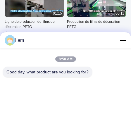
01:15
00:11
Ligne de production de films de
Production de films de décoration
décoration PETG
PETG
L'équipement De Fabrication
L'équipement De Fabrication
De La Feuille Ou Du Film PET
De La Feuille Ou Du Film PET
liam
March 05, 2026
March 05, 2026
8:50 AM
Good day, what product are you looking for?
03:13
00:10
Ligne d'extrusion de feuilles PET,
Extrusion de nappe souple
flocons + résine sans cristallisation
transparente en PVC souple
L'équipement De Fabrication
Machine À Feuilles/films En
De La Feuille Ou Du Film PET
PVC
March 05, 2026
February 21, 2025