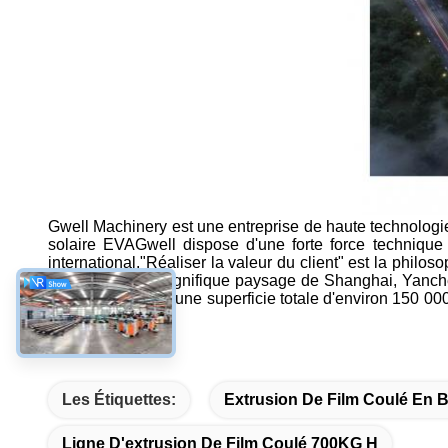
Gwell Machinery est une entreprise de haute technologie, 
solaire EVAGwell dispose d'une forte force techniq
international."Réaliser la valeur du client" est la philo
est proche du magnifique paysage de Shanghai, Yancheng 
ChineElle couvre une superficie totale d'environ 150 000
et de cartons.
Les Étiquettes:
Extrusion De Film Coulé En B
Ligne D'extrusion De Film Coulé 700KG H