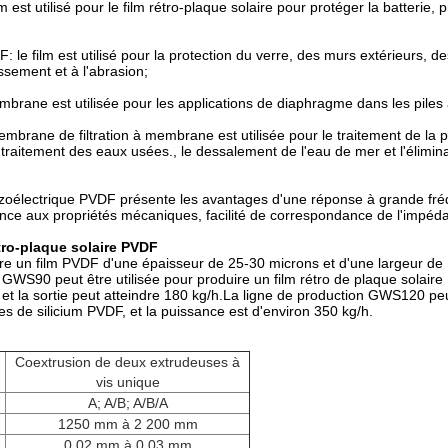
 est utilisé pour le film rétro-plaque solaire pour protéger la batterie, 
: le film est utilisé pour la protection du verre, des murs extérieurs, 
issement et à l'abrasion;
brane est utilisée pour les applications de diaphragme dans les piles à
rane de filtration à membrane est utilisée pour le traitement de la pur
le traitement des eaux usées., le dessalement de l'eau de mer et l'élimi
piézoélectrique PVDF présente les avantages d'une réponse à grande fré
stance aux propriétés mécaniques, facilité de correspondance de l'impéd
étro-plaque solaire PVDF
ire un film PVDF d'une épaisseur de 25-30 microns et d'une largeur de
on GWS90 peut être utilisée pour produire un film rétro de plaque solai
et la sortie peut atteindre 180 kg/h.La ligne de production GWS120 peu
de silicium PVDF, et la puissance est d'environ 350 kg/h.
Coextrusion de deux extrudeuses à
vis unique
A; A/B; A/B/A
1250 mm à 2 200 mm
0.02 mm à 0.03 mm