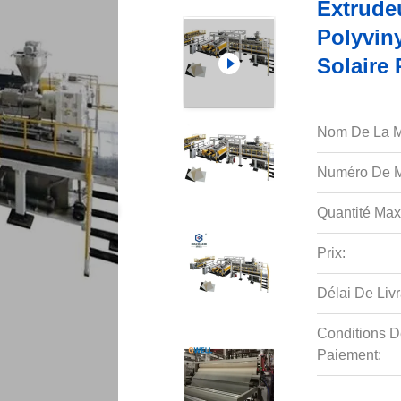
Extrude
Polyvin
Solaire
Nom De La M
Numéro De M
Quantité Max
Prix:
Délai De Livr
Conditions D
Paiement: