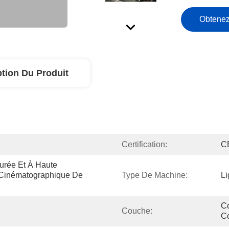
Obtenez
ption Du Produit
Certification:
C
urée Et À Haute 
 Cinématographique De 
Type De Machine:
Li
Co
Couche:
Co