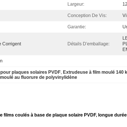
Largeur:
1
Conception De Vis:
Vi
Garantie:
U
L
e Corrigent
Détails D'emballage:
P
E
An
 pour plaques solaires PVDF
, 
Extrudeuse à film moulé 140 
 moulé au fluorure de polyvinylidène
 films coulés à base de plaque solaire PVDF, longue durée