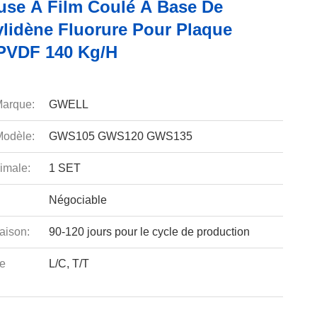
use À Film Coulé À Base De
ylidène Fluorure Pour Plaque
 PVDF 140 Kg/h
arque:
GWELL
odèle:
GWS105 GWS120 GWS135
imale:
1 SET
Négociable
aison:
90-120 jours pour le cycle de production
e
L/C, T/T