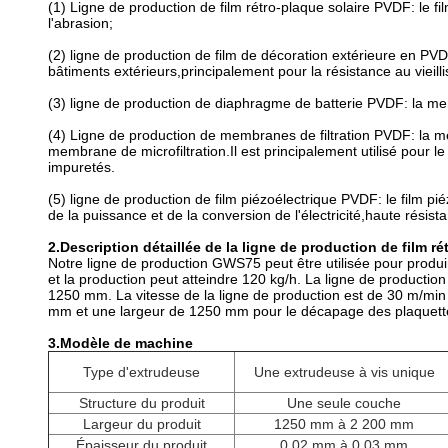
(1) Ligne de production de film rétro-plaque solaire PVDF: le film
l'abrasion;
(2) ligne de production de film de décoration extérieure en PVDF
bâtiments extérieurs,principalement pour la résistance au vieill
(3) ligne de production de diaphragme de batterie PVDF: la mem
(4) Ligne de production de membranes de filtration PVDF: la memb
membrane de microfiltration.Il est principalement utilisé pour 
impuretés.
(5) ligne de production de film piézoélectrique PVDF: le film 
de la puissance et de la conversion de l'électricité,haute rési
2.Description détaillée de la ligne de production de film r
Notre ligne de production GWS75 peut être utilisée pour produ
et la production peut atteindre 120 kg/h. La ligne de producti
1250 mm. La vitesse de la ligne de production est de 30 m/min 
mm et une largeur de 1250 mm pour le décapage des plaquettes 
3.Modèle de machine
Type d'extrudeuse
Une extrudeuse à vis unique
Structure du produit
Une seule couche
Largeur du produit
1250 mm à 2 200 mm
Épaisseur du produit
0.02 mm à 0.03 mm