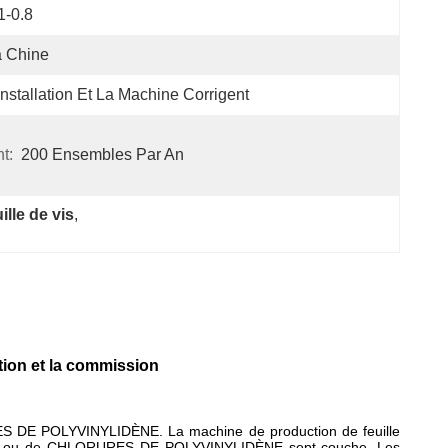
1-0.8
a Chine
installation Et La Machine Corrigent
t:
200 Ensembles Par An
lle de vis
, 
ation et la commission
ORURES DE POLYVINYLIDÈNE. La machine de production de feuille
DÈNE ou de CHLORURES DE POLYVINYLIDÈNE sept-couche. Les