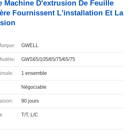
e Machine D'extrusion De Feuille
ère Fournissent L'installation Et La
sion
arque:
GWELL
odèle:
GWS65/105/65/75/65/75
imale:
1 ensemble
Négociable
aison:
90 jours
e
T/T, L/C