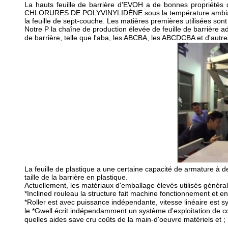
La hauts feuille de barrière d'EVOH a de bonnes propriétés d
CHLORURES DE POLYVINYLIDÈNE sous la température ambiante. Ave
la feuille de sept-couche. Les matières premières utilisées 
Notre P
la chaîne de production élevée de feuille de barrière 
de barrière, telle que l'aba, les ABCBA, les ABCDCBA et d'autre
La feuille de plastique a une certaine capacité de armature à d
taille de la barrière en plastique.
Actuellement, les matériaux d'emballage élevés utilisés gé
*Inclined
rouleau
la structure fait
machine
fonctionnement et e
*Roller
est avec
puissance indépendante, vitesse linéaire
est s
le *Gwell écrit indépendamment un système d'exploitation de con
quelles aides
sav
e cru
coûts de la main-d'oeuvre matériels et ;