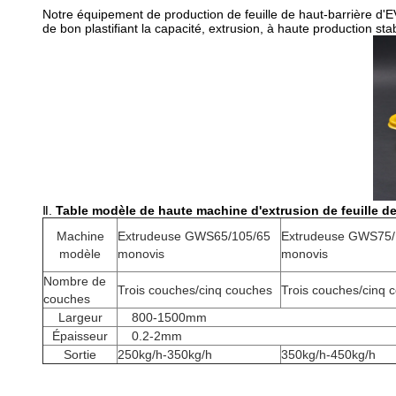
Notre équipement de production de feuille de haut-barrière d'E
de bon plastifiant la capacité, extrusion, à haute production st
Ⅱ.
Table modèle de haute machine d'extrusion de feuille de
Machine
Extrudeuse GWS65/105/65
Extrudeuse GWS75/
modèle
monovis
monovis
Nombre de
Trois couches/cinq couches
Trois couches/cinq 
couches
Largeur
800-1500mm
Épaisseur
0.2-2mm
Sortie
250kg/h-350kg/h
350kg/h-450kg/h