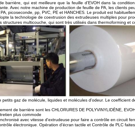
e barrière, qui est meilleure que la feuille d'EVOH dans la conditio
c notre machine de production de feuille de PA, les clients peuvent 
sont PA, picoseconde, pp, PVC, PE et HANCHES. Le produit est habituel
adopte la technologie de coextrusion des extrudeuses multiples pour 
s structures multicouche, qui sont très utilisés dans thermoforming et
c
e petits gaz de molécule, liquides et molécules d'odeur. Le coefficient 
néralement de barrière sont les CHLORURES DE POLYVINYLIDÈNE, EVOH
ntretien plus commode
ynchronisé avec
vitesse d'extrudeuse
pour faire a
contrôle en circuit fe
trôle électronique. Opération d'écran tactile
et
Contrôle de PLC
faite