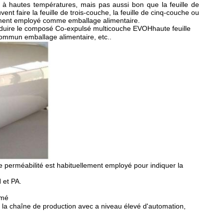
n à hautes températures, mais pas aussi bon que la feuille de
faire la feuille de trois-couche, la feuille de cinq-couche ou
lement employé comme emballage alimentaire.
produire le composé Co-expulsé multicouche
EVOH
haute feuille
ommun
emballage alimentaire
, etc.
.
de perméabilité est habituellement employé pour indiquer la
 et PA.
rmé
s la chaîne de production avec a
niveau élevé d'automation,