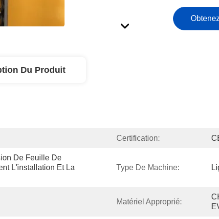
Obtenez
ption Du Produit
Certification:
C
ion De Feuille De 
 L'installation Et La 
Type De Machine:
Li
C
Matériel Approprié:
E