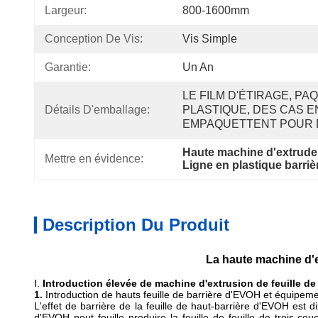
Largeur:
800-1600mm
Conception De Vis:
Vis Simple
Garantie:
Un An
LE FILM D'ÉTIRAGE, PA
Détails D'emballage:
PLASTIQUE, DES CAS EN
EMPAQUETTENT POUR 
Haute machine d'extrudeu
Mettre en évidence:
Ligne en plastique barrièr
Description Du Produit
La haute machine d'ex
Ⅰ.
Introduction élevée de machine d'extrusion de feuille de
1.
Introduction de hauts feuille de barrière d'EVOH et équipem
L'effet de barrière de la feuille de haut-barrière d'EVOH es
d'EVOH peut feuille produire la feuille de feuille de 