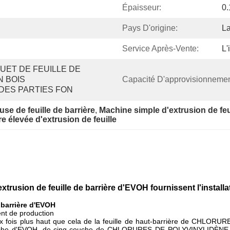
Épaisseur:
0.
Pays D'origine:
L
Service Après-Vente:
L'
QUET DE FEUILLE DE 
 BOIS 
Capacité D'approvisionnemen
DES PARTIES FON
se de feuille de barrière
, 
Machine simple d'extrusion de feui
e élevée d'extrusion de feuille
trusion de feuille de barrière d'EVOH fournissent l'install
 barrière d'EVOH
ent de production
t dix fois plus haut que cela de la feuille de haut-barrière de CHL
trois-couche d'EVOH, de cinq-couche de CHLORURES DE POLYVINYLI