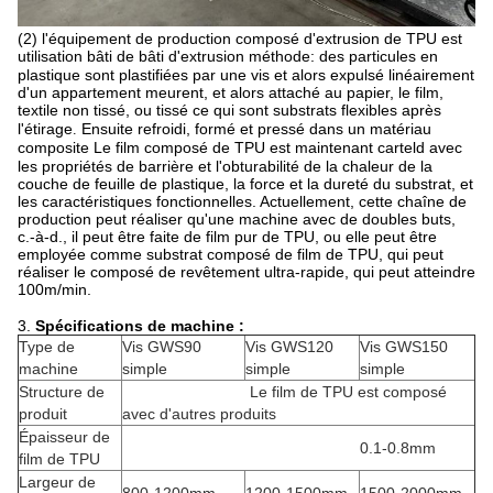
(2) l'équipement de production composé d'extrusion de TPU est
utilisation
bâti de bâti d'extrusion
méthode
: des particules en
plastique sont plastifiées par une vis et alors expulsé linéairement
d'un appartement meurent, et alors attaché au papier, le film,
textile non tissé,
ou
tissé
ce qui sont
substrats flexibles après
l'étirage
Ensuite
refroidi, formé et pressé dans un matériau
.
composite
Le film composé de TPU est maintenant
cartel
d avec
les propriétés de barrière et l'obturabilité de la chaleur de la
couche de feuille de plastique, la force et la dureté du substrat, et
les caractéristiques fonctionnelles. Actuellement, cette chaîne de
production peut réaliser qu'une machine avec de doubles buts,
c.-à-d., il peut être faite de film pur de TPU, ou elle peut être
employée comme substrat composé de film de TPU, qui peut
réaliser le composé de revêtement ultra-rapide, qui peut atteindre
100m/min.
3.
Spécifications de machine :
Type de
Vis GWS90
Vis GWS120
Vis GWS150
machine
simple
simple
simple
Structure de
Le film de TPU est composé
produit
avec d'autres produits
Épaisseur de
0.1-0.8mm
film de TPU
Largeur de