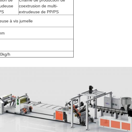
tion de
Chaîne de production de
rudeuse
coextrusion de multi-
PS
extrudeuse de PP/PS
euse à vis jumelle
m
g/h