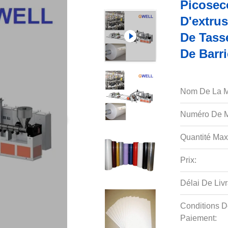
Picosec
D'extru
De Tass
De Barr
Nom De La M
Numéro De M
Quantité Max
Prix:
Délai De Livr
Conditions D
Paiement: