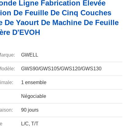
onde Ligne Fabrication Élevée
sion De Feuille De Cinq Couches
e De Yaourt De Machine De Feuille
ière D'EVOH
arque:
GWELL
odèle:
GWS90/GWS105/GWS120/GWS130
imale:
1 ensemble
Négociable
aison:
90 jours
e
L/C, T/T