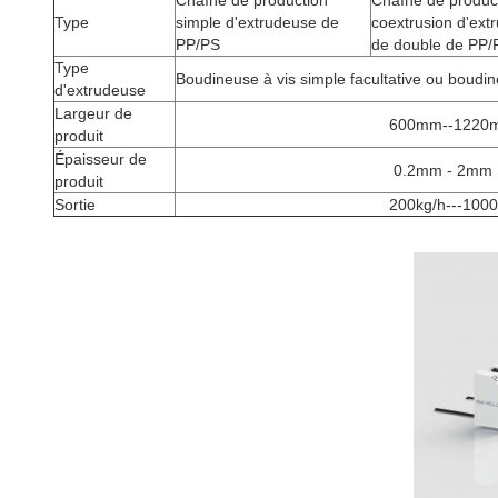
Chaîne de production
Chaîne de produc
Type
simple d'extrudeuse de
coextrusion d'ext
PP/PS
de double de PP/
Type
Boudineuse à vis simple facultative ou boudin
d'extrudeuse
Largeur de
600mm--1220m
produit
Épaisseur de
0.2mm - 2mm
produit
Sortie
200kg/h---10000k