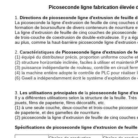
Picoseconde ligne fabrication élevée d
1.
Directions
de picoseconde ligne d'extrusion de feuille 
La picoseconde la ligne d'extrusion de feuille de cinq couches
formation de boursouflure de divers conteneurs de nourriture 
La ligne d'extrusion de feuille de cinq couches de picoseconde
de
trois-
couche de coextrusion de
double-
extrudeuse. Il y a é
au plus, comme la
haut-
barrière
picoseconde ligne d'extrusion 
2.
Caractéristiques de
Picoseconde ligne d'extrusion de fe
(1)
équipé du distributeur précis, proportion uniforme couche 
(2)
structure horizontale inclinée, faciles à utiliser et maintenir.
P
(3)
puissance indépendante de rouleau, contrôle en circuit ferm
(4)
la machine entière adopte le contrôle de PLC pour réaliser 
(6)
Gwell a indépendamment écrit le système d'exploitation de 
3.
Les utilisations principales
de
la
picoseconde ligne d'ex
Il y a différentes utilisations selon la structure de la feuille. 
jouets, films de papeterie, films décoratifs, etc.
(1) à une seule couche, deux-couche et trois-couche
picosecond
de papeterie, et des gamelles de nourriture.
(2)
picoseconde la ligne d'extrusion de feuille de cinq couches
Spécifications de picoseconde ligne d'extrusion de feuill