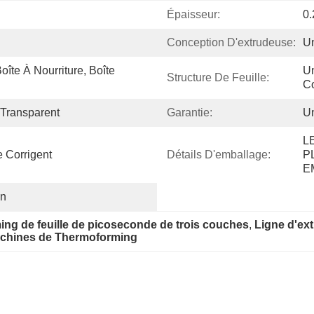
Épaisseur:
0
Conception D'extrudeuse:
Un
îte À Nourriture, Boîte 
Un
Structure De Feuille:
Co
-Transparent
Garantie:
U
L
e Corrigent
Détails D'emballage:
P
E
An
ng de feuille de picoseconde de trois couches
, 
Ligne d'ex
machines de Thermoforming