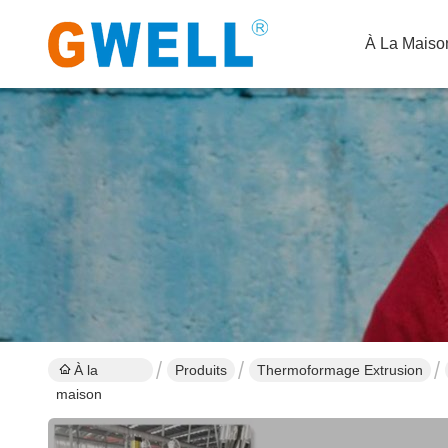
À La Maiso
À la
Produits
Thermoformage Extrusion
maison