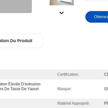
Obtenez
ption Du Produit
Certification:
C
ion Élevée D'extrusion 
s De Tasse De Yaourt 
Marque:
G
Matériel Approprié:
P