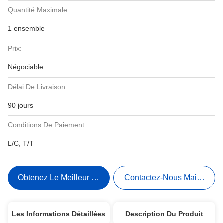
Quantité Maximale:
1 ensemble
Prix:
Négociable
Délai De Livraison:
90 jours
Conditions De Paiement:
L/C, T/T
Obtenez Le Meilleur Prix
Contactez-Nous Maintenant
Les Informations Détaillées
Description Du Produit