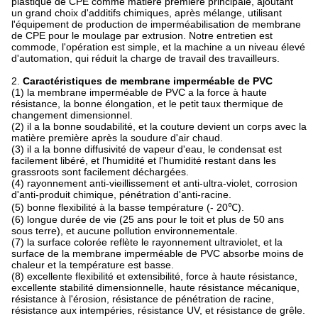
plastique de CPE comme matière première principale, ajoutant
un grand choix d'additifs chimiques, après mélange, utilisant
l'équipement de production de imperméabilisation de membrane
de CPE pour le moulage par extrusion. Notre entretien est
commode, l'opération est simple, et la machine a un niveau élevé
d'automation, qui réduit la charge de travail des travailleurs.
2.
Caractéristiques de membrane imperméable de PVC
(1) la membrane imperméable de PVC a la force à haute
résistance, la bonne élongation, et le petit taux thermique de
changement dimensionnel.
(2) il a la bonne soudabilité, et la couture devient un corps avec la
matière première après la soudure d'air chaud.
(3) il a la bonne diffusivité de vapeur d'eau, le condensat est
facilement libéré, et l'humidité et l'humidité restant dans les
grassroots sont facilement déchargées.
(4) rayonnement anti-vieillissement et anti-ultra-violet, corrosion
d'anti-produit chimique, pénétration d'anti-racine.
(5) bonne flexibilité à la basse température (- 20℃).
(6) longue durée de vie (25 ans pour le toit et plus de 50 ans
sous terre), et aucune pollution environnementale.
(7) la surface colorée reflète le rayonnement ultraviolet, et la
surface de la membrane imperméable de PVC absorbe moins de
chaleur et la température est basse.
(8) excellente flexibilité et extensibilité, force à haute résistance,
excellente stabilité dimensionnelle, haute résistance mécanique,
résistance à l'érosion, résistance de pénétration de racine,
résistance aux intempéries, résistance UV, et résistance de grêle.