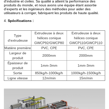
d'industrie et civiles. Sa qualité a atteint la performance des
produits du monde, et nous avons une équipe étant assortie
d'experts et les ingénieurs des méthodes pour aider des
utilisateurs à corriger, fabriquent les produits de haute qualité.
4.
Spécifications :
Extrudeuse à deux
Extrudeuse à deux
Type
hélices conique
hélices conique
d'extrudeuse
GWCP92/GWCP80
GWCP110/GWCP110
Matière première
PVC, CPE
PVC, CPE
Largeur de
2000mm
2000mm
produit
Épaisseur de
1mm-3mm
1mm-3mm
produit
Sortie
850kg/h-1000kg/h
1000kg/h-1500kg/h
Ligne vitesse
12m/min
15m/min