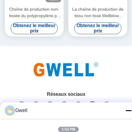
Chaîne de production non-
La chaîne de production de
tissée du polypropylène pp
tissu non tissé Meltblown
Meltblown extrusion de tissu
fournit l'installation et la mise
Obtenez le meilleur
Obtenez le meilleur
en service
prix
prix
Réseaux sociaux
Gwell
Contact rapide
1:54 PM
Télégramme