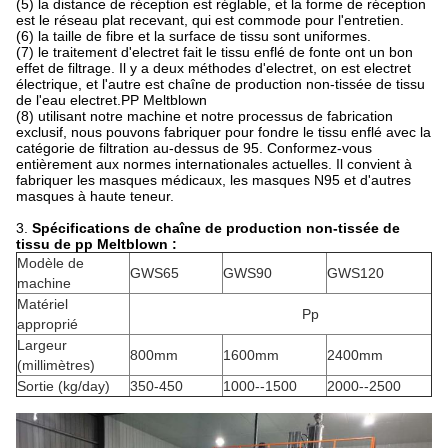
(5) la distance de réception est réglable, et la forme de réception
est le réseau plat recevant, qui est commode pour l'entretien.
(6) la taille de fibre et la surface de tissu sont uniformes.
(7) le traitement d'electret fait le tissu enflé de fonte ont un bon
effet de filtrage. Il y a deux méthodes d'electret, on est electret
électrique, et l'autre est chaîne de production non-tissée de tissu
de l'eau electret.PP Meltblown
(8) utilisant notre machine et notre processus de fabrication
exclusif, nous pouvons fabriquer pour fondre le tissu enflé avec la
catégorie de filtration au-dessus de 95. Conformez-vous
entièrement aux normes internationales actuelles. Il convient à
fabriquer les masques médicaux, les masques N95 et d'autres
masques à haute teneur.
3.
Spécifications de chaîne de production non-tissée de
tissu de pp Meltblown :
Modèle de
GWS65
GWS90
GWS120
machine
Matériel
Pp
approprié
Largeur
800mm
1600mm
2400mm
(millimètres)
Sortie (kg/day)
350-450
1000--1500
2000--2500