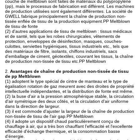
couche de meltblown sont faites de matériaux du polypropylène
(pp), mais le processus de fabrication est différent. Les machines
de production utilisées sont également différentes. La société de
GWELL fabrique principalement la chaîne de production non-
tissée enflée de tissu de la production equipment.PP Meltblown
de tissu de fonte
(2) d'autres applications de tissu de meltblown : tissus médicaux
et de santé, tels que les robes chirurgicales, vêtements de
protection, enveloppes de désinfection, masques, couches-
culottes, serviettes hygiéniques, tissus industriels etc., tels que
des matériaux de filtre, isolants, chiffons industriels, sacs
d'emballage de ciment, géotextiles, couvrant les tissus, la chaîne
de production non-tissée de tissu etc.PP Meltblown
2.
Avantages de chaîne de production non-tissée de tissu
de pp Meltblown
(1) adoptent le type spécial de cintre de manteau et le type de
égalisation rotation de gaz meurent avec des droites de propriété
intellectuelle indépendantes, et la distribution de fonte est même.
(2) la buse d'air a la pression atmosphérique stable, la circulation
d'air symétrique des deux côtés, et la circulation d'air uniforme
dans la direction de largeur.
(3) il est commode d'ajuster la largeur de la chaîne de production
non-tissée de tissu de l'air gap.PP Meltblown
(4) il adopte un dispositif chaud particulièrement conçu de
chauffage à air, qui a très bon chauffant l'efficacité et l'excellente
efficacité d'échange thermique, et la consommation basse
d'énergie.