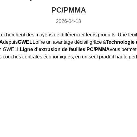
PC/PMMA
2026-04-13
 recherchent des moyens de différencier leurs produits. Une feu
MA
depuis
GWELL
offre un avantage décisif grâce à
Technologie 
 un GWELL
Ligne d'extrusion de feuilles PC/PMMA
vous permet 
les couches centrales économiques, en un seul produit haute pe