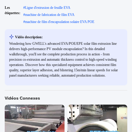
Les
#
Ligne d'extrusion de feuille EVA
étiquettes:
#
machine de fabrication de film EVA
#
machine de film d'encapsulation solaire EVA POE
Vidéo description:
Wondering how GWELL's advanced EVA/POE/EPE solar film extrusion line
delivers high-performance PV module encapsulation? In this detailed
walkthrough, you'll see the complete production process in action - from
precision co-extrusion and automatic thickness control to high-speed winding
operations. Discover how this specialized equipment achieves consistent film
quality, superior layer adhesion, and blistering 15m/min linear speeds for solar
panel manufacturers seeking reliable, automated production solutions.
Vidéos Connexes