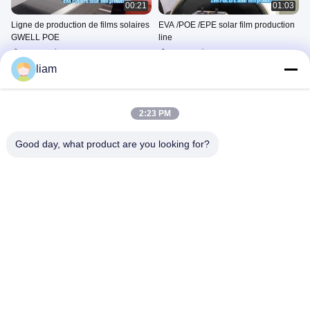
00:21
01:03
Ligne de production de films solaires
EVA /POE /EPE solar film production
GWELL POE
line
Machine À Film Solaire
Machine À Film Solaire
Eva/poe
Eva/poe
liam
March 03, 2026
March 03, 2026
2:23 PM
Good day, what product are you looking for?
01:21
00:24
Machine de fabrication de tôles en
GWELL extrusion de film de
pp à coextrusion à 3 couches pour
décoration PETG d'épaisseur 0,15
les matières recyclées
mm
Machine À Feuilles/films PP/PS
L'équipement De Fabrication
De La Feuille Ou Du Film PET
November 07, 2024
May 22, 2025