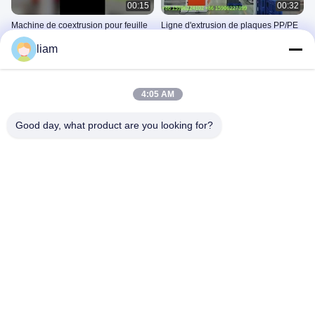
00:15
00:32
Machine de coextrusion pour feuille
Ligne d'extrusion de plaques PP/PE
multicouche pp
Machine À Feuilles/films PP/PS
liam
Machine À Feuilles/films PP/PS
August 04, 2025
March 05, 2026
4:05 AM
Good day, what product are you looking for?
01:07
03:30
GWELL met en service sur site une
Chine Gwell Machinery Co., Ltd
ligne d'extrusion de feuilles
Introduction Du GWELL
PC/PMMA
Machine À Feuilles PC/PMMA
September 18, 2020
March 11, 2026
01:55
01:01