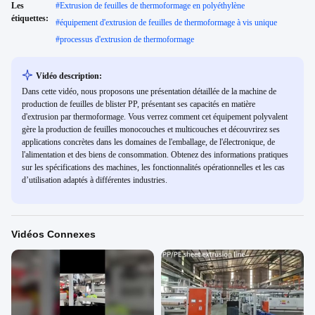
Les
#
Extrusion de feuilles de thermoformage en polyéthylène
étiquettes:
#
équipement d'extrusion de feuilles de thermoformage à vis unique
#
processus d'extrusion de thermoformage
Vidéo description:
Dans cette vidéo, nous proposons une présentation détaillée de la machine de
production de feuilles de blister PP, présentant ses capacités en matière
d'extrusion par thermoformage. Vous verrez comment cet équipement polyvalent
gère la production de feuilles monocouches et multicouches et découvrirez ses
applications concrètes dans les domaines de l'emballage, de l'électronique, de
l'alimentation et des biens de consommation. Obtenez des informations pratiques
sur les spécifications des machines, les fonctionnalités opérationnelles et les cas
d’utilisation adaptés à différentes industries.
Vidéos Connexes